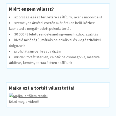
Miért engem válassz?
az ország egész területére szállítunk, akár 2 napon belül
személyes átvétel esetén akár órákon belül kézhez
kaphatod a megálmodott pelenkatortát
30.000 Ft feletti rendelésnél ingyenes házhoz szállítás
kiváló minőségű, márkás pelenkákkal és kiegészítőkkel
dolgozunk
profi, látványos, kreatív dizájn
minden tortát sterilen, celofánba csomagolva, masnival
átkötve, kemény tortaalátéten szállítunk
Majka ezt a tortát választotta!
Nézd meg a videót!