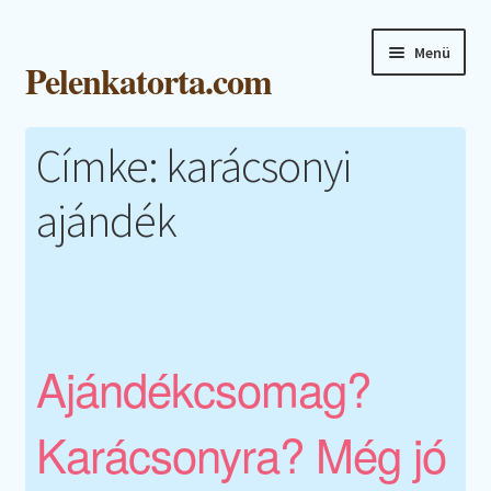
Ugrás
Kilépés
Menü
Pelenkatorta.com
a
a
navigációhoz
tartalomba
Expand
Főoldal
Címke:
karácsonyi
child
menu
Webshop
ajándék
Kapcsolat
Blog
Galéria
Ajándékcsomag?
Fiókom
Karácsonyra? Még jó