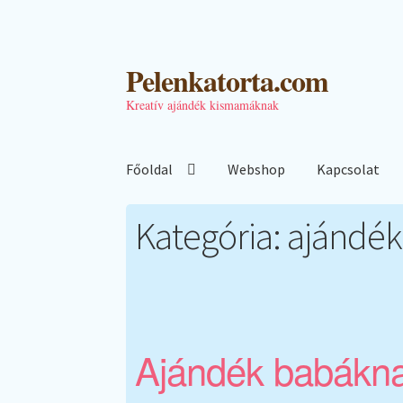
Ugrás
Kilépés
Pelenkatorta.com
a
a
navigációhoz
tartalomba
Kreatív ajándék kismamáknak
Főoldal
Webshop
Kapcsolat
Kategória:
ajándék
Ajándék babákna