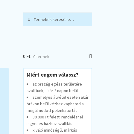
Keresés
Keresés
a
következőre:
0
Ft
0 termék
Miért engem válassz?
az ország egész területére
szállítunk, akár 2 napon belül
személyes átvétel esetén akár
órákon belül kézhez kaphatod a
megálmodott pelenkatortát
30.000 Ft feletti rendelésnél
ingyenes házhoz szállítás
kiváló minőségű, márkás