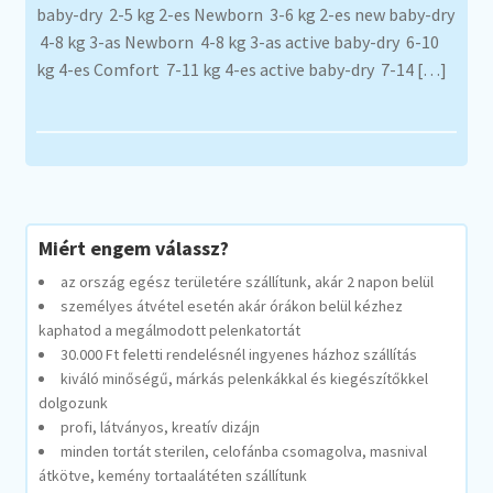
baby-dry 2-5 kg 2-es Newborn 3-6 kg 2-es new baby-dry
4-8 kg 3-as Newborn 4-8 kg 3-as active baby-dry 6-10
kg 4-es Comfort 7-11 kg 4-es active baby-dry 7-14 […]
Miért engem válassz?
az ország egész területére szállítunk, akár 2 napon belül
személyes átvétel esetén akár órákon belül kézhez
kaphatod a megálmodott pelenkatortát
30.000 Ft feletti rendelésnél ingyenes házhoz szállítás
kiváló minőségű, márkás pelenkákkal és kiegészítőkkel
dolgozunk
profi, látványos, kreatív dizájn
minden tortát sterilen, celofánba csomagolva, masnival
átkötve, kemény tortaalátéten szállítunk