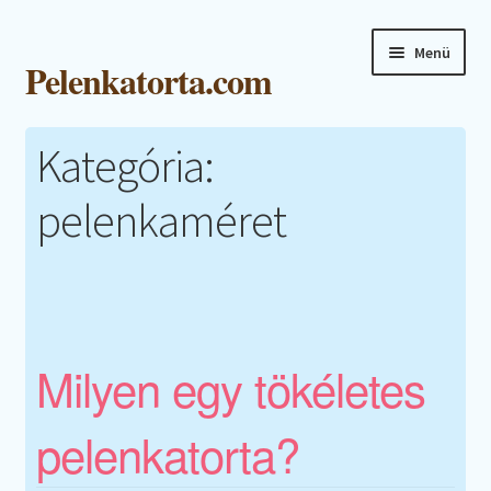
Ugrás
Kilépés
Menü
Pelenkatorta.com
a
a
navigációhoz
tartalomba
Főoldal
Kategória:
Webshop
pelenkaméret
Kapcsolat
Blog
Galéria
Milyen egy tökéletes
Fiókom
pelenkatorta?