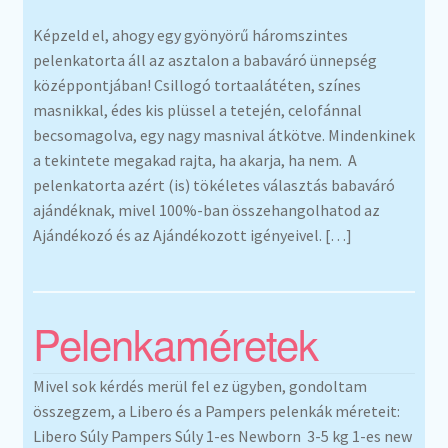
Képzeld el, ahogy egy gyönyörű háromszintes
pelenkatorta áll az asztalon a babaváró ünnepség
középpontjában! Csillogó tortaalátéten, színes
masnikkal, édes kis plüssel a tetején, celofánnal
becsomagolva, egy nagy masnival átkötve. Mindenkinek
a tekintete megakad rajta, ha akarja, ha nem. A
pelenkatorta azért (is) tökéletes választás babaváró
ajándéknak, mivel 100%-ban összehangolhatod az
Ajándékozó és az Ajándékozott igényeivel. […]
Pelenkaméretek
Mivel sok kérdés merül fel ez ügyben, gondoltam
összegzem, a Libero és a Pampers pelenkák méreteit:
Libero Súly Pampers Súly 1-es Newborn 3-5 kg 1-es new