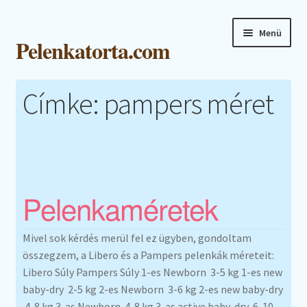
Ugrás
Kilépés
Menü
Pelenkatorta.com
a
a
navigációhoz
tartalomba
Főoldal
Címke:
pampers méret
Webshop
Kapcsolat
Blog
Pelenkaméretek
Galéria
Mivel sok kérdés merül fel ez ügyben, gondoltam
összegzem, a Libero és a Pampers pelenkák méreteit:
Fiókom
Libero Súly Pampers Súly 1-es Newborn 3-5 kg 1-es new
baby-dry 2-5 kg 2-es Newborn 3-6 kg 2-es new baby-dry
4-8 kg 3-as Newborn 4-8 kg 3-as active baby-dry 6-10