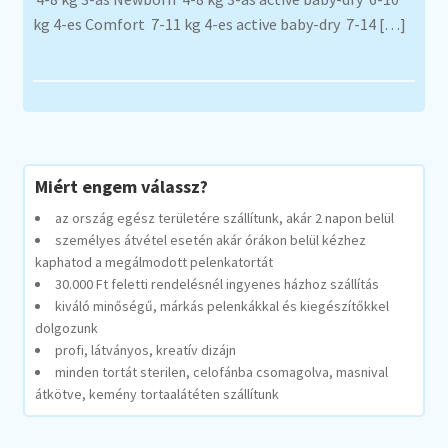
kg 4-es Comfort 7-11 kg 4-es active baby-dry 7-14 […]
Miért engem válassz?
az ország egész területére szállítunk, akár 2 napon belül
személyes átvétel esetén akár órákon belül kézhez
kaphatod a megálmodott pelenkatortát
30.000 Ft feletti rendelésnél ingyenes házhoz szállítás
kiváló minőségű, márkás pelenkákkal és kiegészítőkkel
dolgozunk
profi, látványos, kreatív dizájn
minden tortát sterilen, celofánba csomagolva, masnival
átkötve, kemény tortaalátéten szállítunk